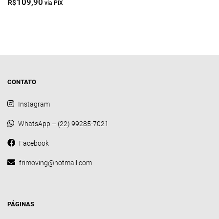
109,90
O
O
R$
preço
preço
original
atual
era:
é:
R$109,90.
R$54,95.
CONTATO
Instagram
WhatsApp – (22) 99285-7021
Facebook
frimoving@hotmail.com
PÁGINAS