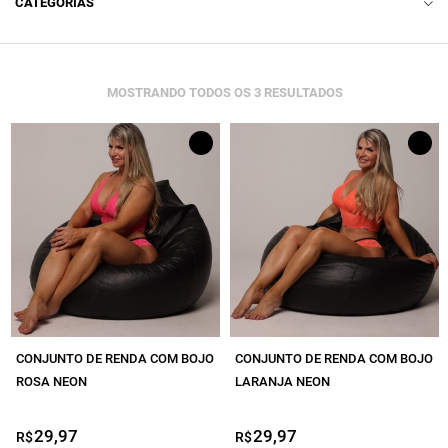
CATEGORIAS
ACESSÓRIO
LINGERIE
CLASSIFICADO
MOSTRANDO TODOS OS 3 RESULTADOS
POR
BODY
MAIS
RECENTE
CAMISETA
CASACO
CROPPED
LEGGING COMUM
LEGGING EMANA
CONJUNTO DE RENDA COM BOJO
CONJUNTO DE RENDA COM BOJO
LEGGING EMPINA BUMBUM
ROSA NEON
LARANJA NEON
LEGGING EMPINA BUMBUM LISA
29,97
29,97
R$
R$