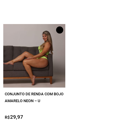
LEGGING JACQUARD
LEGGING RECORTES EM TELA
MACACÃO
SHORT
SHORT-SAIA
TOP ESTAMPADO
TOP LISO
VESTIDO
CONJUNTO DE RENDA COM BOJO
BIQUÍNI
AMARELO NEON – U
29,97
R$