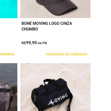
BONÉ MOVING LOGO CINZA
CHUMBO
99,90
O
O
R$
preço
preço
original
atual
CARRINHO
ADICIONAR AO CARRINHO
era:
é:
R$99,90.
R$79,90.