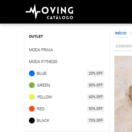
Skip
INÍCIO
to
OUTLET
content
EXIBINDO
MODA PRAIA
MODA FITNESS
BLUE
GREEN
YELLOW
RED
BLACK