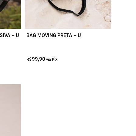
SIVA – U
BAG MOVING PRETA – U
99,90
O
O
R$
preço
preço
original
atual
era:
é:
R$99,90.
R$49,95.