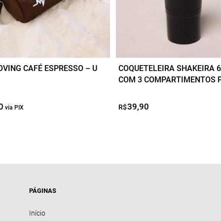
VING CAFÉ ESPRESSO – U
COQUETELEIRA SHAKEIRA 6
COM 3 COMPARTIMENTOS 
0
O
O
39,90
R$
preço
preço
original
atual
era:
é:
R$99,90.
R$49,95.
PÁGINAS
Início