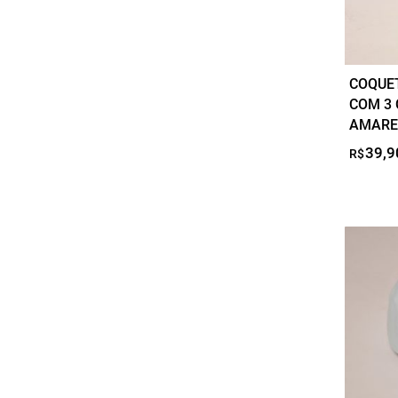
COQUET
COM 3
AMARE
39,9
R$