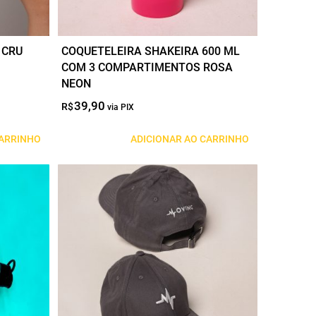
 CRU
COQUETELEIRA SHAKEIRA 600 ML
COM 3 COMPARTIMENTOS ROSA
NEON
39,90
O
O
R$
preço
preço
original
atual
CARRINHO
ADICIONAR AO CARRINHO
era:
é:
R$39,90.
R$0,00.