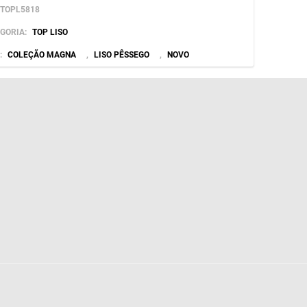
TOPL5818
SSEGO
GORIA:
TOP LISO
:
COLEÇÃO MAGNA
,
LISO PÊSSEGO
,
NOVO
ntidade