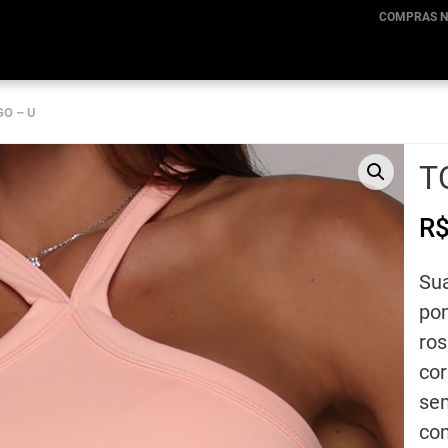
COMPRAS N
GO – U
T
R
Sua
pon
ros
cor
sem
com