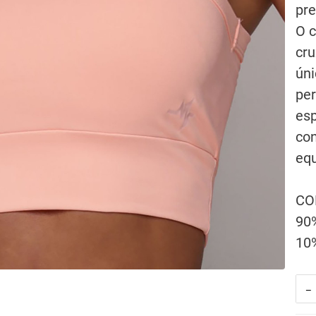
pre
O c
cru
úni
per
esp
con
equ
CO
90
10
-
TO
TUL