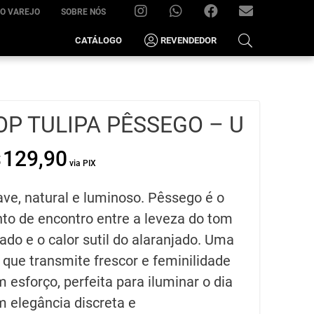
O VAREJO
SOBRE NÓS
INSTAGRAM
WHATSAPP
FACEBOOK
FRIMOVING@HOTM
CATÁLOGO
REVENDEDOR
–
(22)
99285-
OP TULIPA PÊSSEGO – U
7021
129,90
$
O
O
preço
preço
original
atual
ve, natural e luminoso. Pêssego é o
era:
é:
R$129,90.
R$64,95.
to de encontro entre a leveza do tom
ado e o calor sutil do alaranjado. Uma
 que transmite frescor e feminilidade
 esforço, perfeita para iluminar o dia
 elegância discreta e