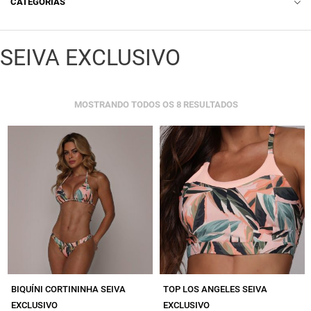
CATEGORIAS
ACESSÓRIO
SEIVA EXCLUSIVO
LINGERIE
BODY
CLASSIFICADO
MOSTRANDO TODOS OS 8 RESULTADOS
CAMISETA
POR
MAIS
RECENTE
CASACO
CROPPED
LEGGING COMUM
LEGGING EMANA
LEGGING EMPINA BUMBUM
LEGGING EMPINA BUMBUM LISA
BIQUÍNI CORTININHA SEIVA
TOP LOS ANGELES SEIVA
EXCLUSIVO
EXCLUSIVO