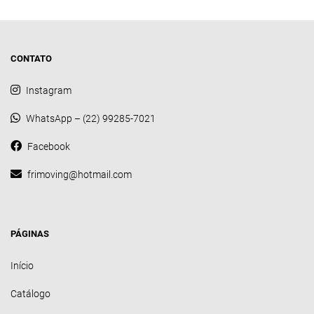
tem
várias
variantes.
As
CONTATO
opções
podem
Instagram
ser
WhatsApp – (22) 99285-7021
escolhidas
na
Facebook
página
frimoving@hotmail.com
do
produto
PÁGINAS
Início
Catálogo