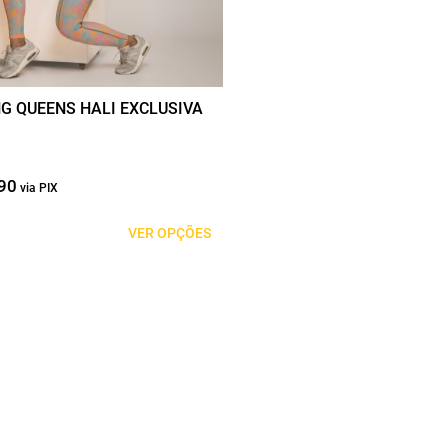
das
G QUEENS HALI EXCLUSIVA
90
O
O
preço
preço
original
atual
VER OPÇÕES
era:
é:
R$199,90.
R$99,95.