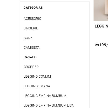
ser
CATEGORIAS
escolhi
na
ACESSÓRIO
página
LEGGIN
do
LINGERIE
produto
BODY
199,
R$
CAMISETA
CASACO
CROPPED
LEGGING COMUM
LEGGING EMANA
LEGGING EMPINA BUMBUM
LEGGING EMPINA BUMBUM LISA