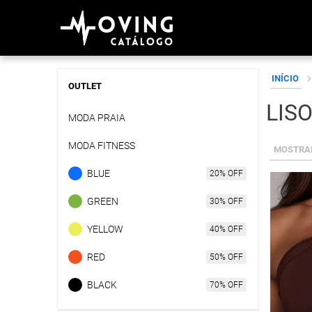
Skip
INÍCIO
to
OUTLET
content
LIS
MODA PRAIA
MODA FITNESS
MOSTRAN
BLUE
Este
produto
GREEN
tem
YELLOW
várias
variante
RED
As
opções
BLACK
podem