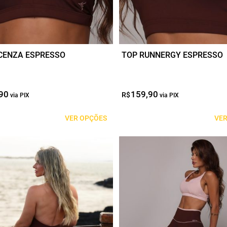
ser
das
escolhidas
na
página
ICENZA ESPRESSO
TOP RUNNERGY ESPRESSO
do
produto
90
O
O
159,90
O
O
R$
preço
preço
preço
preço
original
atual
original
atual
VER OPÇÕES
VER
era:
é:
era:
é:
R$129,90.
R$64,95.
R$159,90.
R$79,95.
Este
produto
tem
várias
s.
variantes.
As
opções