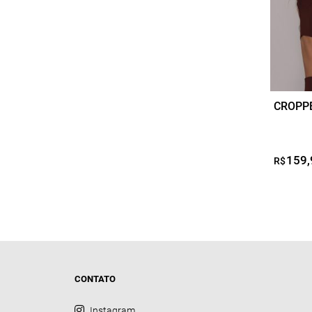
opções
podem
ser
escolhi
na
página
CROPP
do
produto
159,
R$
CONTATO
Instagram