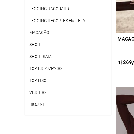
podem
LEGGING JACQUARD
ser
escolhi
LEGGING RECORTES EM TELA
na
página
MACACÃO
MACAC
do
SHORT
produto
SHORT-SAIA
269,
R$
TOP ESTAMPADO
TOP LISO
Este
VESTIDO
produto
BIQUÍNI
tem
várias
variante
As