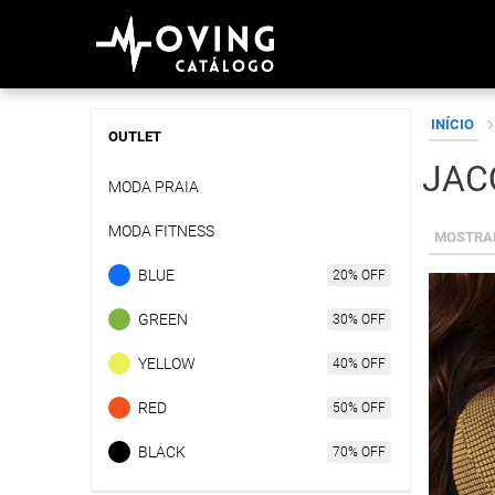
Skip
INÍCIO
to
OUTLET
content
JAC
MODA PRAIA
MODA FITNESS
MOSTRAN
BLUE
GREEN
YELLOW
RED
BLACK