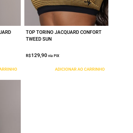
UARD
TOP TORINO JACQUARD CONFORT
TWEED SUN
129,90
O
O
R$
preço
preço
original
atual
CARRINHO
ADICIONAR AO CARRINHO
era:
é:
R$129,90.
R$64,95.