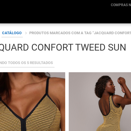
COMPRAS N
CATÁLOGO
PRODUTOS MARCADOS COM A TAG “JACQUARD CONFORT
QUARD CONFORT TWEED SUN
CLASSIFICADO
DO TODOS OS 5 RESULTADOS
POR
MAIS
RECENTE