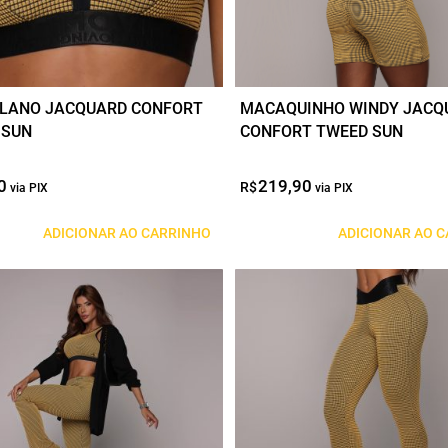
ILANO JACQUARD CONFORT
MACAQUINHO WINDY JACQ
 SUN
CONFORT TWEED SUN
0
O
O
219,90
O
O
R$
preço
preço
preço
preço
original
atual
original
atual
ADICIONAR AO CARRINHO
ADICIONAR AO 
era:
é:
era:
é:
R$99,90.
R$49,95.
R$219,90.
R$109,95.