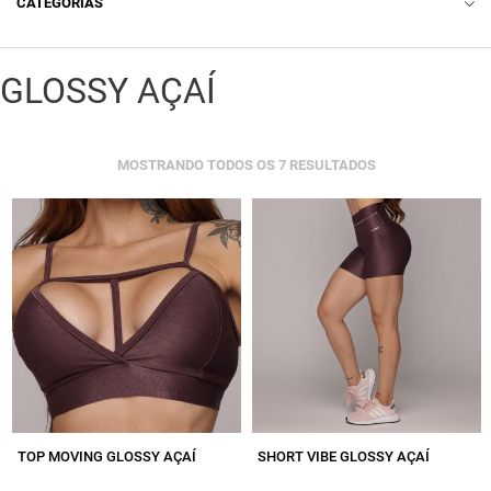
CATEGORIAS
ACESSÓRIO
GLOSSY AÇAÍ
LINGERIE
BODY
CLASSIFICADO
MOSTRANDO TODOS OS 7 RESULTADOS
CAMISETA
POR
MAIS
RECENTE
CASACO
CROPPED
LEGGING COMUM
LEGGING EMANA
LEGGING EMPINA BUMBUM
LEGGING EMPINA BUMBUM LISA
TOP MOVING GLOSSY AÇAÍ
SHORT VIBE GLOSSY AÇAÍ