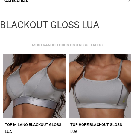
CATEGORIAS
ACESSÓRIO
BLACKOUT GLOSS LUA
LINGERIE
BODY
CLASSIFICADO
MOSTRANDO TODOS OS 3 RESULTADOS
CAMISETA
POR
MAIS
RECENTE
CASACO
CROPPED
LEGGING COMUM
LEGGING EMANA
LEGGING EMPINA BUMBUM
LEGGING EMPINA BUMBUM LISA
TOP MILANO BLACKOUT GLOSS
TOP HOPE BLACKOUT GLOSS
LUA
LUA