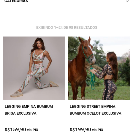
CATEGORIAS
ACESSÓRIO
LINGERIE
EXIBINDO 1–24 DE 98 RESULTADOS
BODY
CAMISETA
CASACO
CROPPED
LEGGING COMUM
LEGGING EMANA
LEGGING EMPINA BUMBUM
LEGGING STREET EMPINA
LEGGING EMPINA BUMBUM
BRISA EXCLUSIVA
BUMBUM OCELOT EXCLUSIVA
LEGGING EMPINA BUMBUM LISA
159,90
O
O
199,90
O
O
R$
R$