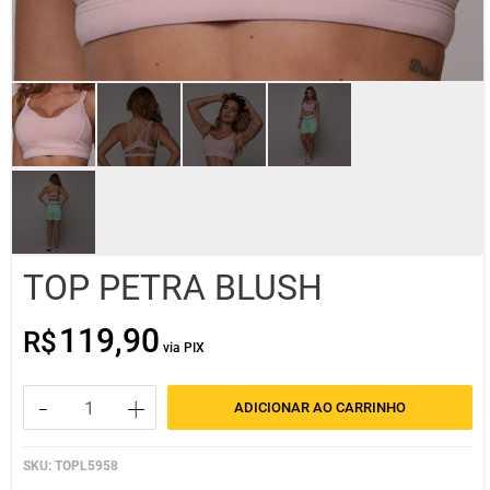
TOP PETRA BLUSH
119,90
R$
O
O
preço
preço
original
atual
-
+
era:
é:
ADICIONAR AO CARRINHO
TOP
R$119,90.
R$59,95.
PETRA
SKU:
TOPL5958
BLUSH