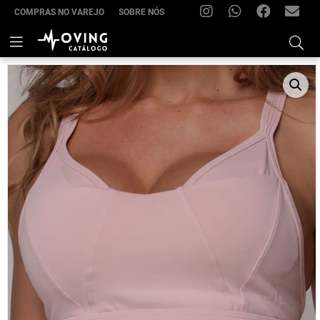
COMPRAS NO VAREJO
SOBRE NÓS
INSTAGRAM
WHATSAPP
FACEBOOK
FRIMOV
–
Skip
to
(22)
content
99285-
7021