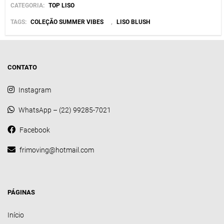
quantidade
CATEGORIA:
TOP LISO
TAGS:
COLEÇÃO SUMMER VIBES
,
LISO BLUSH
CONTATO
Instagram
WhatsApp – (22) 99285-7021
Facebook
frimoving@hotmail.com
PÁGINAS
Início