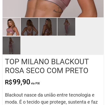
TOP MILANO BLACKOUT
ROSA SECO COM PRETO
99,90
R$
O
O
preço
preço
original
atual
Blackout nasce da união entre tecnologia e
era:
é:
R$99,90.
R$49,95.
moda. É o tecido que protege, sustenta e faz