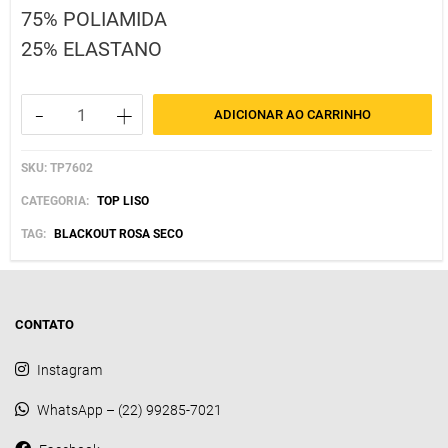
75% POLIAMIDA
25% ELASTANO
-
+
ADICIONAR AO CARRINHO
TOP
MILANO
SKU:
TP7602
BLACKOUT
ROSA
CATEGORIA:
TOP LISO
SECO
TAG:
BLACKOUT ROSA SECO
COM
PRETO
quantidade
CONTATO
Instagram
WhatsApp – (22) 99285-7021