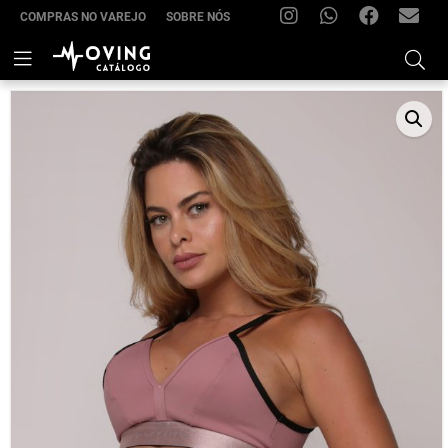
COMPRAS NO VAREJO
SOBRE NÓS
INSTAGRAM
WHATSAPP
FACEBOOK
FRIMOV
–
Skip
to
(22)
content
99285-
7021