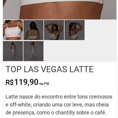
TOP LAS VEGAS LATTE
119,90
R$
O
O
preço
preço
original
atual
Latte nasce do encontro entre tons cremosos
era:
é:
R$119,90.
R$59,95.
e off-white, criando uma cor leve, mas cheia
de presença, como o chantilly sobre o café.