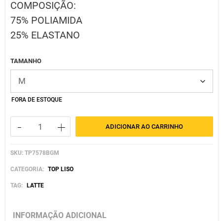
COMPOSIÇÃO:
75% POLIAMIDA
25% ELASTANO
TAMANHO
FORA DE ESTOQUE
-
+
ADICIONAR AO CARRINHO
TOP
LAS
SKU:
TP7578BGM
VEGAS
LATTE
CATEGORIA:
TOP LISO
quantidade
TAG:
LATTE
INFORMAÇÃO ADICIONAL