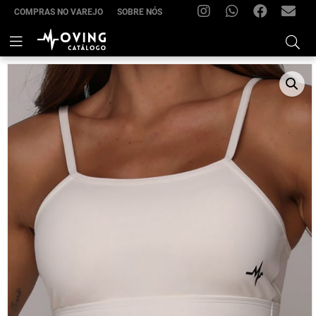
COMPRAS NO VAREJO
SOBRE NÓS
INSTAGRAM
WHATSAPP
FACEBOOK
FRIMOV
–
Skip
to
(22)
content
99285-
7021