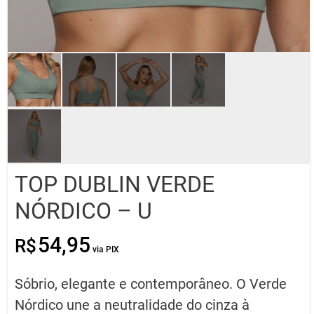
TOP DUBLIN VERDE
NÓRDICO – U
54,95
R$
O
O
preço
preço
original
atual
Sóbrio, elegante e contemporâneo. O Verde
era:
é:
R$54,95.
R$41,21.
Nórdico une a neutralidade do cinza à