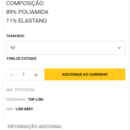
COMPOSIÇÃO:
89% POLIAMIDA
11% ELASTANO
TAMANHO
FORA DE ESTOQUE
-
+
ADICIONAR AO CARRINHO
TOP
DETROIT
SKU:
TP7572CZM
GREY
quantidade
CATEGORIA:
TOP LISO
TAG:
LISO GREY
INFORMAÇÃO ADICIONAL