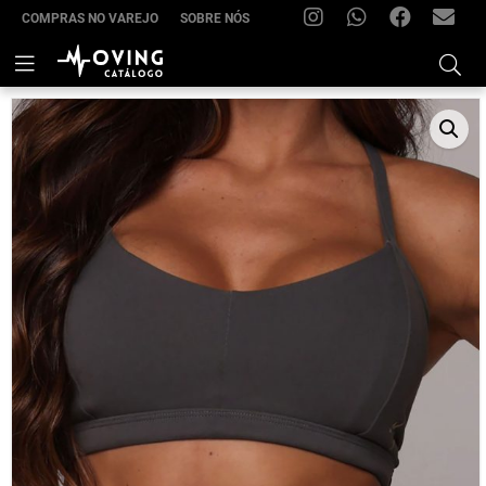
COMPRAS NO VAREJO
SOBRE NÓS
INSTAGRAM
WHATSAPP
FACEBOOK
FRIMOV
–
Skip
to
(22)
content
99285-
7021