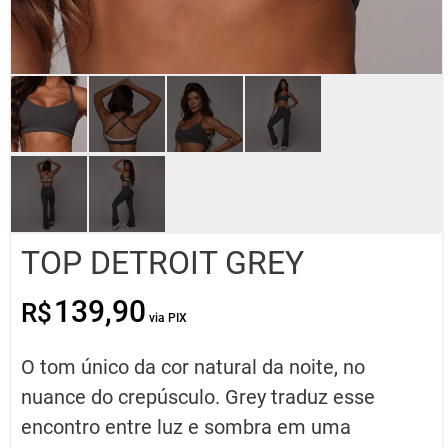
TOP DETROIT GREY
139,90
R$
O
O
preço
preço
original
atual
O tom único da cor natural da noite, no
era:
é:
R$139,90.
R$69,95.
nuance do crepúsculo. Grey traduz esse
encontro entre luz e sombra em uma