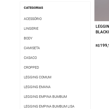
ser
CATEGORIAS
escolhi
na
ACESSÓRIO
página
LEGGIN
do
LINGERIE
BLACK
produto
BODY
199,
R$
CAMISETA
CASACO
CROPPED
LEGGING COMUM
LEGGING EMANA
LEGGING EMPINA BUMBUM
LEGGING EMPINA BUMBUM LISA