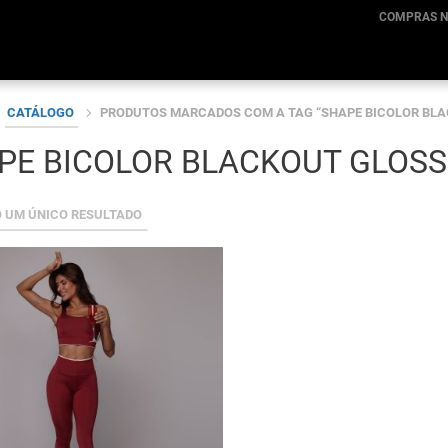
COMPRAS N
CATÁLOGO
PRODUTOS MARCADOS COM A TAG “SHAPE BICOLOR BLAC
PE BICOLOR BLACKOUT GLOSS
O UM ÚNICO RESULTADO
s.