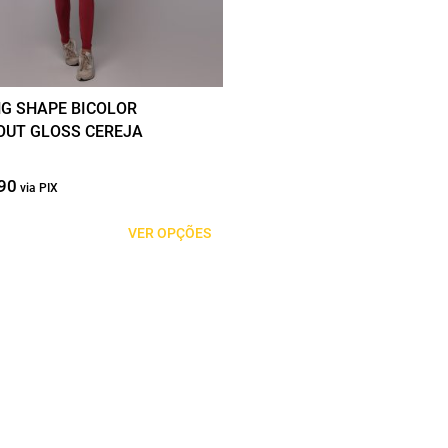
das
G SHAPE BICOLOR
OUT GLOSS CEREJA
90
O
O
preço
preço
original
atual
VER OPÇÕES
era:
é:
R$199,90.
R$99,95.