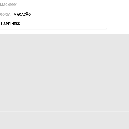
MAC49991
GORIA:
MACACÃO
HAPPINESS