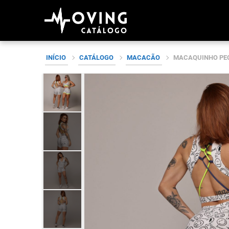
Skip
INÍCIO
CATÁLOGO
MACACÃO
MACAQUINHO PEQ
to
content