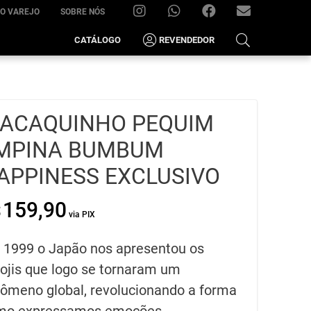
O VAREJO
SOBRE NÓS
INSTAGRAM
WHATSAPP
FACEBOOK
FRIMOVING@HOTM
CATÁLOGO
REVENDEDOR
–
(22)
99285-
ACAQUINHO PEQUIM
7021
MPINA BUMBUM
APPINESS EXCLUSIVO
159,90
$
O
O
preço
preço
original
atual
 1999 o Japão nos apresentou os
era:
é:
R$159,90.
R$90,00.
jis que logo se tornaram um
ômeno global, revolucionando a forma
mo expressamos emoções.