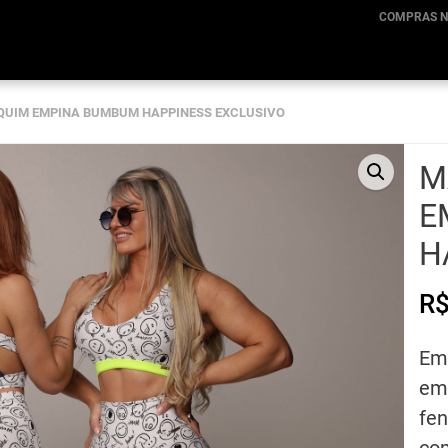
COMPRAS N
UIM EMPINA BUMBUM HAPPINESS EXCLUSIVO
M
E
H
R
Em
emo
fen
co