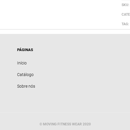
SKU:
CATE
TAG:
PÁGINAS
Início
Catálogo
Sobre nós
© MOVING FITNESS WEAR 2020