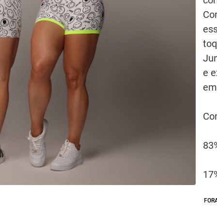
Co
es
toq
Jun
e e
emo
Co
83
17
FOR