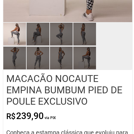
MACACÃO NOCAUTE
EMPINA BUMBUM PIED DE
POULE EXCLUSIVO
239,90
R$
O
O
preço
preço
original
atual
Conheça a estampa clássica que evoluiu para
era:
é: