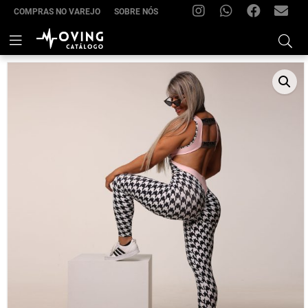
COMPRAS NO VAREJO
SOBRE NÓS
INSTAGRAM
WHATSAPP
FACEBOOK
FRIMOV
–
Skip
to
(22)
content
99285-
7021