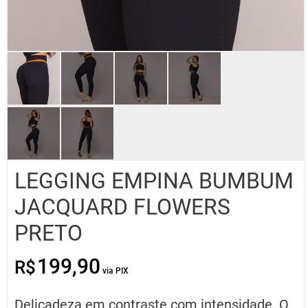
LEGGING EMPINA BUMBUM
JACQUARD FLOWERS
PRETO
199,90
R$
O
O
preço
preço
original
atual
Delicadeza em contraste com intensidade. O
era:
é: