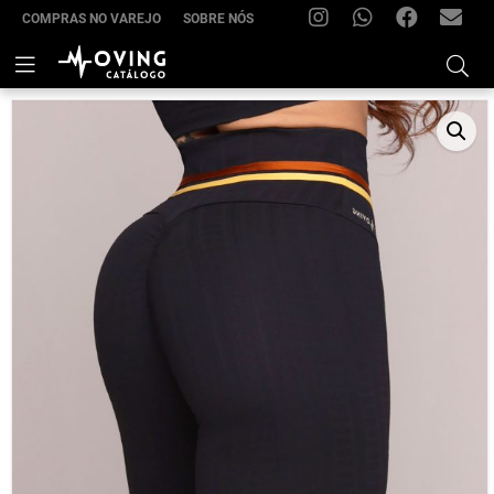
COMPRAS NO VAREJO
SOBRE NÓS
INSTAGRAM
WHATSAPP
FACEBOOK
FRIMOV
–
Skip
to
(22)
content
99285-
7021