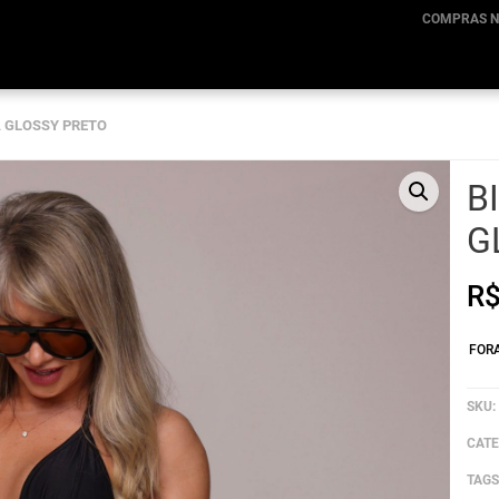
COMPRAS N
A GLOSSY PRETO
B
G
R
FOR
SKU:
CATE
TAGS