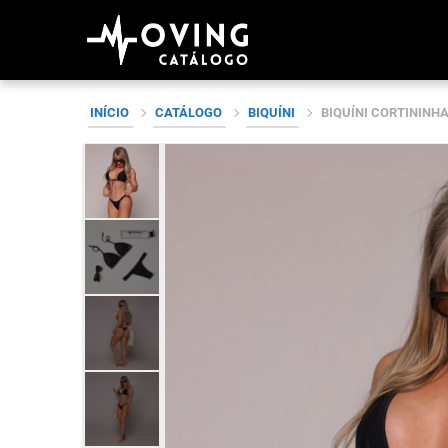
Skip
INÍCIO
CATÁLOGO
BIQUÍNI
BIQUÍNI CORTININH
to
content